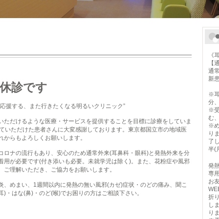
《
【
】
通
新患
休診です
1
※
分、
応援する、また行きたくなる明るいクリニック”
※
む
いただけるような医療・サービスを提供することを目標に診療をしていま
※
っていただけた患者さんに大変感謝しております。東京都国立市の地域医
り
れからもよろしくお願いします。
了し
半(
ロナの流行もあり、安心のため通常外来(耳鼻科・眼科)と発熱外来を分
着用が必要です(付き添いも必要。未就学児は除く)。また、花粉症や風邪
発
。ご理解いただき、ご協力をお願いします。
専用
お
、めまい、1週間以内に発熱の無い風邪(カゼ)症状・のどの痛み、聞こ
W
耳)・はな(鼻)・のど(喉)でお困りの方はご相談下さい。
折
し
り