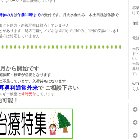
しくはページ下部に記載しています
感
け
持参の方
は
午前11時まで
の受付です。月火水金のみ、木土日祝は休診で
住所
タクト処方・斜視弱視は対応していません
ラ
とがあります。処方可能なメガネは遠用か近用のみ、1回の受診につき1
ク
処方は対応していません
電話
当
ド
い
当
６月から開始です
鼻
す
前診察・検査が必要となります
に不足しています。入荷待ちになります
W
耳鼻科通常外来
で ご相談下さい
ら
ルギー検査は
常時受付
しています
始可能！