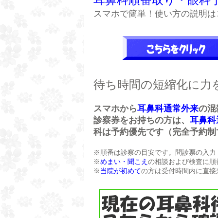
スマホで簡単！使い方の説明は
待ち時間の短縮化に力
スマホから
耳鼻科通常外来
の混
診察券をお持ちの方は、
耳鼻科
科は予約優先です（完全予約制
※順番は診察の目安です。問診票の入力
※
めまい・聞こえ
の相談および検査に順
※
当院が初めて
の方
は受付時間内に直接