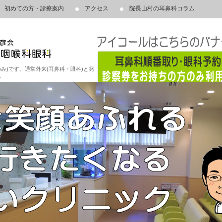
初めての方・診療案内
アクセス
院長山村の耳鼻科コラム
み)です。通常外来(耳鼻科・眼科)と発
。