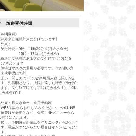
診療受付時間
耳鼻咽喉科》
通常外来と発熱外来に分けています】
常外来：
受付時間：9時～11時30分※(月火水金土)
5時～17時※(月火水金)
耳鼻科に受診歴のある方の受付時間は12時15
17時30分まで
受診時はマスクの着用が必要です。付き添い含
、未就学児は除外
めまい・聞こえは1日の診察可能人数に限りがあ
ます。先着順となり、上限に達した時点で受付終
ます。受付終了時間は11時(月火水金土)、16時
月火水金)です。
熱外来：月火水金土 当日予約制
WEB問診からお申し込みください。公式LINE
友達登録が必要となり、公式LINEメニューから
EB問診に入れます。
り返し、予約確定の電話をクリニックからおかけ
ます。電話がつながらない場合はキャンセルとな
ます。