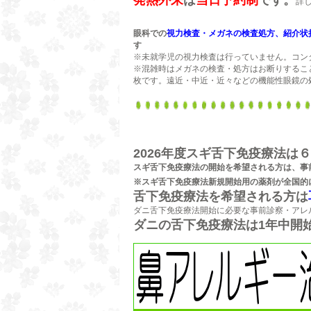
詳
眼科での
視力検査・メガネの検査処方、紹介状
す
※未就学児の視力検査は行っていません。コン
※混雑時はメガネの検査・処方はお断りするこ
枚です。遠近・中近・近々などの機能性眼鏡の
2026年度スギ舌下免疫療法は
スギ舌下免疫療法の開始を希望される方は、事
※スギ舌下免疫療法新規開始用の薬剤が全国的
舌下免疫療法を希望される方は
ダニ舌下免疫療法開始に必要な事前診察・アレ
ダニの舌下免疫療法は1年中開