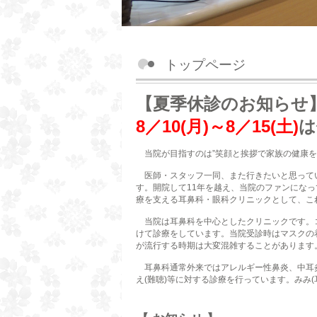
トップページ
【夏季休診のお知らせ
8／10(月)～8／15(土)
は
当院が目指すのは”笑顔と挨拶で家族の健康を
医師・スタッフ一同、また行きたいと思って
す。開院して11年を越え、当院のファンにな
療を支える耳鼻科・眼科クリニックとして、こ
当院は耳鼻科を中心としたクリニックです。コ
けて診療をしています。当院受診時はマスクの
が流行する時期は大変混雑することがあります
耳鼻科通常外来ではアレルギー性鼻炎、中耳炎
え(難聴)等に対する診療を行っています。みみ(