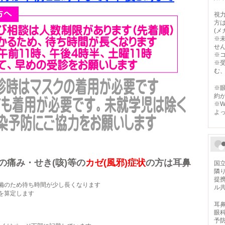
視
方
(
※
せ
※
※
む
※
約
※
よ
痛み・せき(咳)等の
カゼ(風邪)症状
の方は耳鼻
国
隣
提
備のため待ち時間が少し長くなります
ル共
を算定します
耳
眼
予