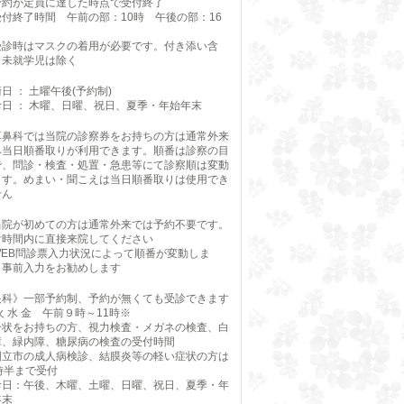
予約が定員に達した時点で受付終了
受付終了時間 午前の部：10時 午後の部：16
受診時はマスクの着用が必要です。付き添い含
、未就学児は除く
日 ： 土曜午後(予約制)
診日 ： 木曜、日曜、祝日、夏季・年始年末
耳鼻科では当院の診察券をお持ちの方は通常外来
み当日順番取りが利用できます。順番は診察の目
で、問診・検査・処置・急患等にて診察順は変動
ます。めまい・聞こえは当日順番取りは使用でき
せん
当院が初めての方は通常外来では予約不要です。
付時間内に直接来院してください
WEB問診票入力状況によって順番が変動しま
。事前入力をお勧めします
眼科》一部予約制、予約が無くても受診できます
火 水 金 午前９時～11時※
介状をお持ちの方、視力検査・メガネの検査、白
障、緑内障、糖尿病の検査の受付時間
国立市の成人病検診、結膜炎等の軽い症状の方は
時半まで受付
診日：午後、木曜、土曜、日曜、祝日、夏季・年
年末