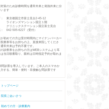
染対策のため診療時間を通常外来と発熱外来に分
ています
： 東京都国立市富士見台2-45-12
イオンズマンション国立１階
リニックステーション国立富士見台
： 042-505-6227（受付）
院が初めての方は受付時間内にマイナンバーカー
・医療券等をお持ちの上、直接来院してくださ
。通常外来は予約不要です。
院の診察券をお持ちの方はWEBシステムより耳
科は当日順番取り、眼科は日時指定予約が取れま
。
EB問診票を導入しています。ご本人のスマホか
入力する、簡単・便利・非接触な問診票です
トップページ
院長ごあいさつ
初めての方・診療案内