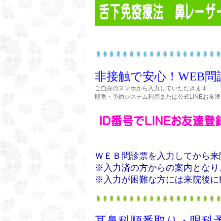
非接触で安心！WEB問
ご自身のスマホから入力していただきます
順番・予約システム利用または公式LINEお友
ＷＥＢ問診票を入力してから来
※入力済の方からの案内となり
※入力が困難な方には来院後に
耳鼻科順番取り・眼科