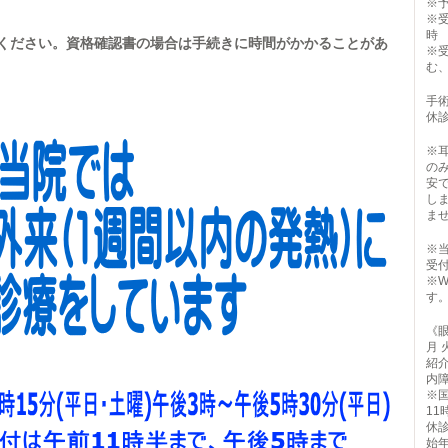
※
※
時
ください。資格確認書の場合は手続きに時間がかかることがあ
※
む
手術
休
※
の
安
し
ま
※
受
※
す
《
月 
紹
内
※
11
休
始