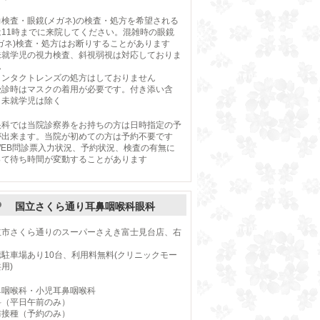
力検査・眼鏡(メガネ)の検査・処方を希望される
は11時までに来院してください。混雑時の眼鏡
メガネ)検査・処方はお断りすることがあります
未就学児の視力検査、斜視弱視は対応しておりま
ん
コンタクトレンズの処方はしておりません
受診時はマスクの着用が必要です。付き添い含
、未就学児は除く
眼科では当院診察券をお持ちの方は日時指定の予
が出来ます。当院が初めての方は予約不要です
WEB問診票入力状況、予約状況、検査の有無に
って待ち時間が変動することがあります
国立さくら通り耳鼻咽喉科眼科
立市さくら通りのスーパーさえき富士見台店、右
り
携駐車場あり10台、利用料無料(クリニックモー
用)
鼻咽喉科・小児耳鼻咽喉科
科（平日午前のみ）
防接種（予約のみ）