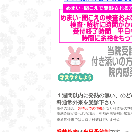
１週間以内に発熱の無い、のどの
科通常外来を受診下さい
※その場合、
外待合での待機
となり検査等の準
※感染症が疑われる場合、発熱患者等対応加算
※通常外来ではコロナ検査は行いません
発熱外来
は
当日予約制
です。