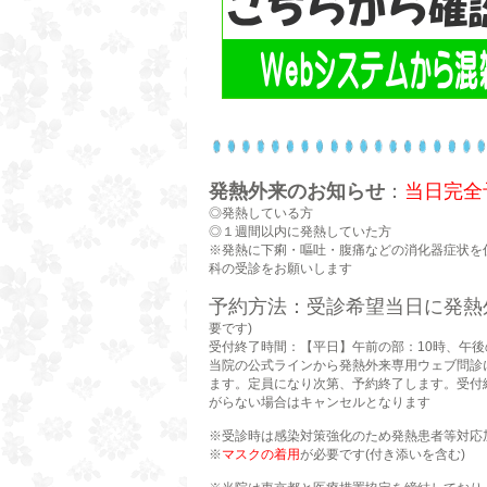
発熱外来のお知らせ
：
当日完全
◎発熱している方
◎１週間以内に発熱していた方
※発熱に下痢・嘔吐・腹痛などの消化器症状を
科の受診をお願いします
予約方法：受診希望当日に発熱
要です)
受付終了時間：【平日】午前の部：10時、午後
当院の公式ラインから発熱外来専用ウェブ問診
ます。定員になり次第、予約終了します。受付
がらない場合はキャンセルとなります
※受診時は感染対策強化のため発熱患者等対応
※
マスクの着用
が必要です(付き添いを含む)