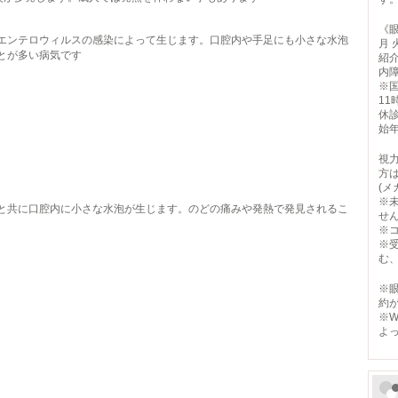
《
エンテロウィルスの感染によって生じます。口腔内や手足にも小さな水泡
月 
とが多い病気です
紹
内
※
11
休
始
視
方
(
※
と共に口腔内に小さな水泡が生じます。のどの痛みや発熱で発見されるこ
せ
※
※
む
※
約
※
よ