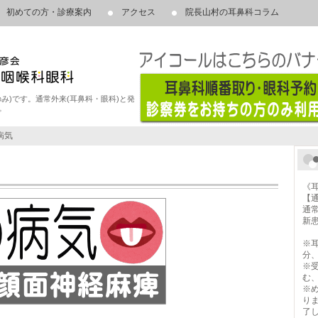
初めての方・診療案内
アクセス
院長山村の耳鼻科コラム
み)です。通常外来(耳鼻科・眼科)と発
。
病気
《
【
通
新患
1
※
分、
※
む
※
り
了し