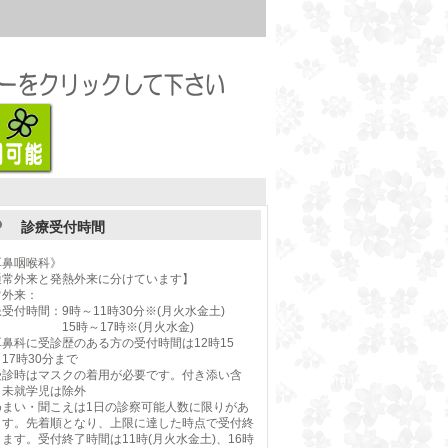
診療受付時間
耳鼻咽喉科》
通常外来と発熱外来に分けています】
常外来：
受付時間：9時～11時30分※(月火水金土)
5時～17時※(月火水金)
耳鼻科に受診歴のある方の受付時間は12時15
17時30分まで
受診時はマスクの着用が必要です。付き添い含
、未就学児は除外
めまい・聞こえは1日の診察可能人数に限りがあ
ます。先着順となり、上限に達した時点で受付終
ます。受付終了時間は11時(月火水金土)、16時