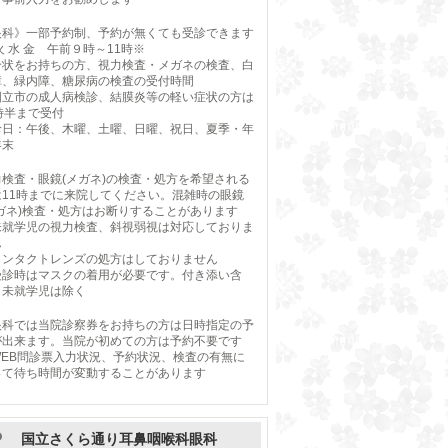
眼科》一部予約制、予約が無くても受診できます
火 水 金 午前９時～11時※
介状をお持ちの方、視力検査・メガネの検査、白
障、緑内障、糖尿病の検査の受付時間
国立市の成人病検診、結膜炎等の軽い症状の方は
時半まで受付
診日：午後、木曜、土曜、日曜、祝日、夏季・年
年末
力検査・眼鏡(メガネ)の検査・処方を希望される
は11時までに来院してください。混雑時の眼鏡
メガネ)検査・処方はお断りすることがあります
未就学児の視力検査、斜視弱視は対応しておりま
ん
コンタクトレンズの処方はしておりません
受診時はマスクの着用が必要です。付き添い含
、未就学児は除く
眼科では当院診察券をお持ちの方は日時指定の予
が出来ます。当院が初めての方は予約不要です
WEB問診票入力状況、予約状況、検査の有無に
って待ち時間が変動することがあります
国立さくら通り耳鼻咽喉科眼科