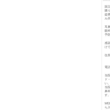
国
隣
提
ル共
耳
眼
予
感
け
住所
ラ
ク
電話
当
ド
い
当
鼻
す
W
ら