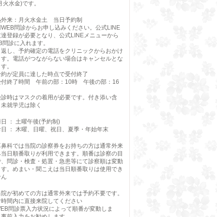
月火水金)です。
熱外来：月火水金土 当日予約制
WEB問診からお申し込みください。公式LINE
友達登録が必要となり、公式LINEメニューから
EB問診に入れます。
り返し、予約確定の電話をクリニックからおかけ
ます。電話がつながらない場合はキャンセルとな
ます。
予約が定員に達した時点で受付終了
受付終了時間 午前の部：10時 午後の部：16
受診時はマスクの着用が必要です。付き添い含
、未就学児は除く
日 ： 土曜午後(予約制)
診日 ： 木曜、日曜、祝日、夏季・年始年末
耳鼻科では当院の診察券をお持ちの方は通常外来
み当日順番取りが利用できます。順番は診察の目
で、問診・検査・処置・急患等にて診察順は変動
ます。めまい・聞こえは当日順番取りは使用でき
せん
当院が初めての方は通常外来では予約不要です。
付時間内に直接来院してください
WEB問診票入力状況によって順番が変動しま
。事前入力をお勧めします