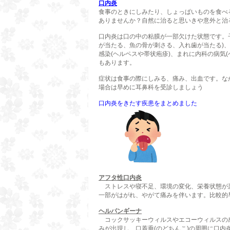
口内炎
食事のときにしみたり、しょっぱいものを食べ
ありませんか？自然に治ると思いきや意外と治
口内炎は口の中の粘膜が一部欠けた状態です。
が当たる、魚の骨が刺さる、入れ歯が当たる)
感染(ヘルペスや帯状疱疹)、まれに内科の病気
もあります。
症状は食事の際にしみる、痛み、出血です。な
場合は早めに耳鼻科を受診しましょう
口内炎をきたす疾患をまとめました
アフタ性口内炎
ストレスや寝不足、環境の変化、栄養状態が
一部がはがれ、やがて痛みを伴います。比較的
ヘルパンギーナ
コックサッキーウィルスやエコーウィルスの
みが出現し、口蓋垂(のどちんこ)の周囲に口