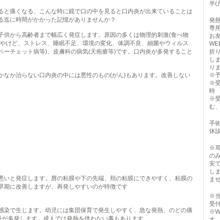
半(
ると痛くなる、こんな時に鏡で口の中を見ると口内炎が出来ていることは
る迄に時間がかかった記憶がありませんか？
発
専用
子供から高齢者まで幅広く発症します。原因の多くは物理的刺激(食べ物
お
、やけど、ストレス、睡眠不足、環境の変化、体調不良、細菌やウィルス
W
(ベーチェット病等)、皮膚科の病気(天疱瘡等)です。口内炎が多発すること
折
し
り
かなか治らない口内炎の中には悪性のもの(がん)もあります。改善しない
※
※
時
※
む
手術
休
※
の
安
し
悪いと発症します。唇の粘膜や下の先端、頬の粘膜にできやすく、粘膜の
ま
早期に改善しますが、再発しやすいのが特徴です
※
受
感染で生じます。幼児には集団保育で発生しやすく、急な発熱、のどの痛
※
内炎が多発します。成人では発熱を伴わない事もあります
す