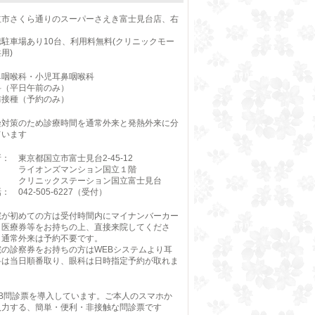
立市さくら通りのスーパーさえき富士見台店、右
り
携駐車場あり10台、利用料無料(クリニックモー
用)
鼻咽喉科・小児耳鼻咽喉科
科（平日午前のみ）
防接種（予約のみ）
染対策のため診療時間を通常外来と発熱外来に分
ています
： 東京都国立市富士見台2-45-12
イオンズマンション国立１階
リニックステーション国立富士見台
： 042-505-6227（受付）
院が初めての方は受付時間内にマイナンバーカー
・医療券等をお持ちの上、直接来院してくださ
。通常外来は予約不要です。
院の診察券をお持ちの方はWEBシステムより耳
科は当日順番取り、眼科は日時指定予約が取れま
。
EB問診票を導入しています。ご本人のスマホか
入力する、簡単・便利・非接触な問診票です