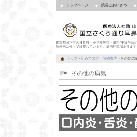
トップページ
院長ごあいさつ
東京都国立市の耳鼻科・小児耳鼻科・眼科(平日午前の
熱外来に分けて診療しています。提携駐車場あります
トップ
›
初めての方・診療案内
›
その他の
その他の病気